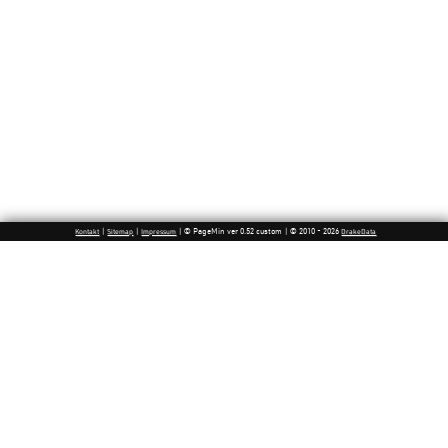
|
|
| © PageMin ver 0.52 custom | © 2010 - 2026
Kontakt
Sitemap
Impressum
DrakeData