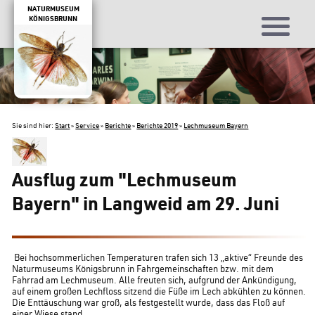
NATURMUSEUM
KÖNIGSBRUNN
Sie sind hier:
Start
»
Service
»
Berichte
»
Berichte 2019
»
Lechmuseum Bayern
Ausflug zum "Lechmuseum
Bayern" in Langweid am 29. Juni
Bei hochsommerlichen Temperaturen trafen sich 13 „aktive“ Freunde des
Naturmuseums Königsbrunn in Fahrgemeinschaften bzw. mit dem
Fahrrad am Lechmuseum. Alle freuten sich, aufgrund der Ankündigung,
auf einem großen Lechfloss sitzend die Füße im Lech abkühlen zu können.
Die Enttäuschung war groß, als festgestellt wurde, dass das Floß auf
einer Wiese stand.