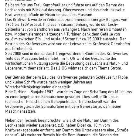
Es begrüßte uns Frau Kumpfmüller und führte uns auf den Damm des
Lechkanals mit Blick auf das sog. Oberwasser und das eindrucksvolle
Kraftwerksgebäude im Historismusstil ins Museum.
Das Kraftwerk wurde in Zeiten des zunehmenden Energie-Hungers von
1906 bis 1909 erbaut. In diesem Zusammenhang wurde der Lech-
Seitenkanal von Gersthofen aus verlängert. Nach mehreren Umbauten
bzw. Modernisierungen erzeugen 4 Turbinen dank dem Gefälle von
ca. 6 m zwischen Ein- und Auslauf Strom für ca.15.000 Haushalte. Der
Betrieb des Kraftwerkes wird von der Leitwarte im Kraftwerk Gersthofen
aus fernbedient.
Seit 2008 sind in den dadurch freigewordenen Räumen des Kraftwerkes
Teile des Museums beheimatet. Im 1. OG wird die Geschichte der
wirtschaftlichen Nutzung sowie die Bedeutung des Lechs als Natur- und
Lebensraum thematisiert. Das 2.OG widmet sich dem Thema Strom.
Der Betrieb der beim Bau des Kraftwerkes gebauten Schleuse für Flöße
und kleine Schiffe wurde nach wenigen Jahren aus
Wirtschaftlichkeitsgründen eingestellt.
Eine Turbine – Baujahr 1907 - wurde im Zuge der Schaffung des Museums
zu einer begehbaren Schauturbine gestaltet. Dies stellte für uns in
technischer Hinsicht einen Höhepunkt dar. Eindrucksvoll war der
Größenvergleich der Schauturbine mit dem Generator zu den neuen
Maschinensätzen.
Neben der Technik beeindruckte, wie sich die Natur am Damm des
Lechkanals wieder ausbreitet, z.B. haben Biber ca. 10 m vom
Kraftwerksgebäude entfernt, am Damm des Unterwassers eine „Straße
gebaut“. Als weiterer Beweis für die Bemühungen, die Sünden der