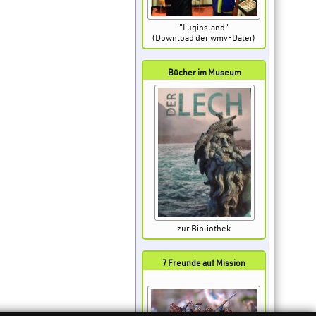
"Luginsland"
(Download der wmv-Datei)
Bücher im Museum
zur Bibliothek
7 Freunde auf Mission