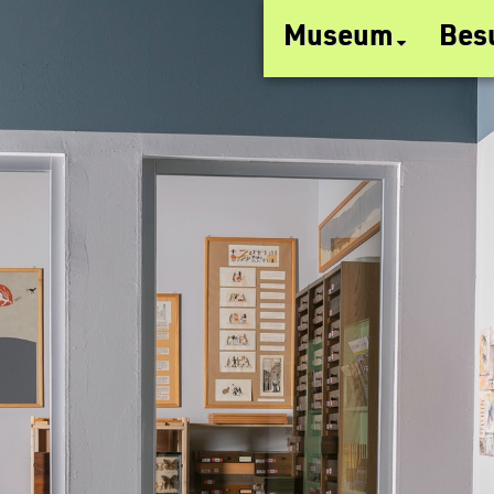
Museum
Bes
Raumplan
Öffnung,
Virtueller Rundgang
Führunge
Einfache Sprache
Kinderge
Intern
Veransta
Wanderausstellung