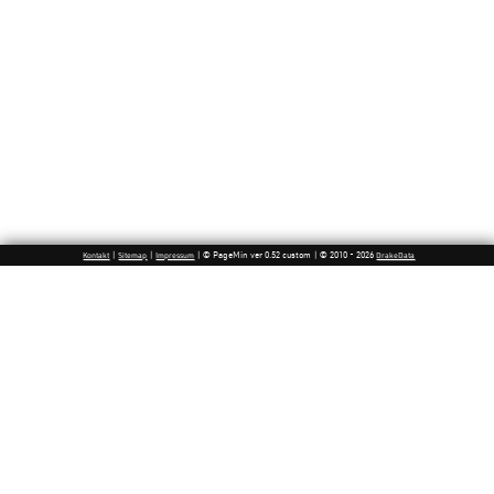
|
|
| © PageMin ver 0.52 custom | © 2010 - 2026
Kontakt
Sitemap
Impressum
DrakeData